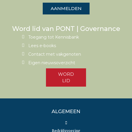
AANMELDEN
Word lid van PONT | Governance
Toegang tot Kennisbank
Lees e-books
Contact met vakgenoten
Eigen nieuwsoverzicht
WORD
LID
ALGEMEEN
Bedrijfsvoering