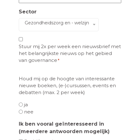
Sector
Gezondheidszorg en - welzijn
Nieuwsbrief
Stuur mij 2x per week een nieuwsbrief met
*
het belangrijkste nieuws op het gebied
van governance
*
marketing_optin
Houd mij op de hoogte van interessante
*
nieuwe boeken, (e-)cursussen, events en
debatten (max. 2 per week)
ja
nee
Ik ben vooral geïnteresseerd in
(meerdere antwoorden mogelijk)