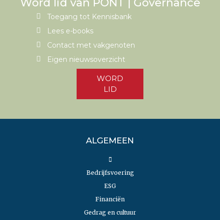
Word lid van PONT | Governance
Toegang tot Kennisbank
Lees e-books
Contact met vakgenoten
Eigen nieuwsoverzicht
WORD
LID
ALGEMEEN
Bedrijfsvoering
ESG
Financiën
Gedrag en cultuur